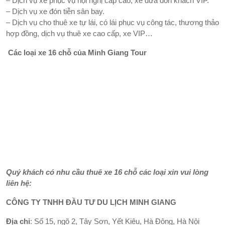
– Dịch vụ xe phục vụ hội nghị cấp cao, xe đưa đón khách VIP.
– Dịch vụ xe đón tiễn sân bay.
– Dịch vụ cho thuê xe tự lái, có lái phục vụ công tác, thương thảo
hợp đồng, dịch vụ thuê xe cao cấp, xe VIP…
Các loại xe 16 chỗ của Minh Giang Tour
Quý khách có nhu cầu thuê xe 16 chỗ các loại xin vui lòng
liên hệ:
CÔNG TY TNHH ĐẦU TƯ DU LỊCH MINH GIANG
Địa chỉ
: Số 15, ngõ 2, Tây Sơn, Yết Kiêu, Hà Đông, Hà Nội