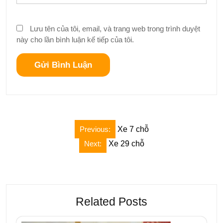
Lưu tên của tôi, email, và trang web trong trình duyệt
này cho lần bình luận kế tiếp của tôi.
Điều
Previous:
Xe 7 chỗ
hướng
Next:
Xe 29 chỗ
bài
viết
Related Posts