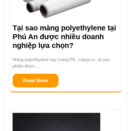
Tại sao màng polyethylene tại
Phú An được nhiều doanh
nghiệp lựa chọn?
Màng polyethylene hay màng PE, màng co...là sản
phẩm được…
Read More