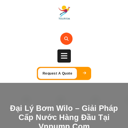
Skip
to
content
Open
Request A Quote
Button
Đại Lý Bơm Wilo – Giải Pháp
Cấp Nước Hàng Đầu Tại
Vnpump.com