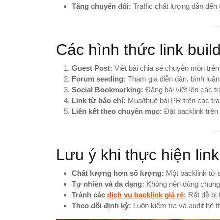
Tăng chuyển đổi:
Traffic chất lượng dẫn đến 
Các hình thức link buil
Guest Post:
Viết bài chia sẻ chuyên môn trên 
Forum seeding:
Tham gia diễn đàn, bình luận 
Social Bookmarking:
Đăng bài viết lên các t
Link từ báo chí:
Mua/thuê bài PR trên các tra
Liên kết theo chuyên mục:
Đặt backlink trên
Lưu ý khi thực hiện link
Chất lượng hơn số lượng:
Một backlink từ s
Tự nhiên và đa dạng:
Không nên dùng chung m
Tránh các
dịch vụ backlink giá rẻ
:
Rất dễ bị 
Theo dõi định kỳ:
Luôn kiểm tra và audit hệ t