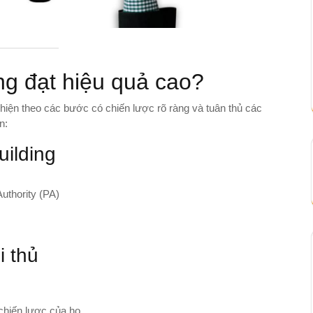
ng đạt hiệu quả cao?
c hiện theo các bước có chiến lược rõ ràng và tuân thủ các
n:
uilding
uthority (PA)
i thủ
 chiến lược của họ