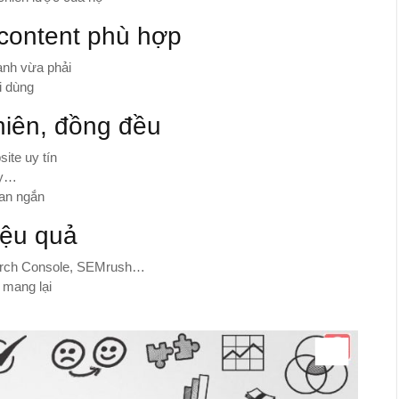
 content phù hợp
anh vừa phải
i dùng
hiên, đồng đều
site uy tín
ry…
ian ngắn
iệu quả
earch Console, SEMrush…
k mang lại