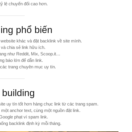
tỷ lệ chuyển đổi cao hơn.
ding phổ biến
website khác và đặt backlink về site mình.
và chia sẻ link hữu ích.
rang như Reddit, Mix, Scoop.it…
ng báo lớn để dẫn link.
 các trang chuyên mục uy tín.
 building
ite uy tín tốt hơn hàng chục link từ các trang spam.
ột anchor text, cùng một nguồn đặt link.
Google phạt vì spam link.
hống backlink định kỳ mỗi tháng.