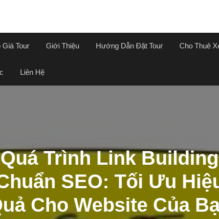
 Giá Tour
Giới Thiệu
Hướng Dẫn Đặt Tour
Cho Thuê X
c
Liên Hệ
Quá Trình Link Building
Chuẩn SEO: Tối Ưu Hiệ
uả Cho Website Của B