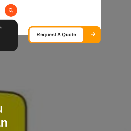
e
Request A Quote
u
ạn