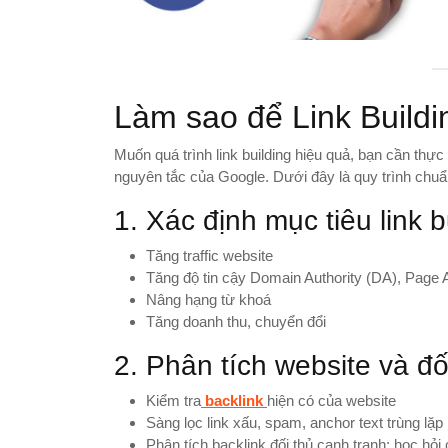
Làm sao để Link Buildi
Muốn quá trình link building hiệu quả, bạn cần thự
nguyên tắc của Google. Dưới đây là quy trình chuẩ
1. Xác định mục tiêu link b
Tăng traffic website
Tăng độ tin cậy Domain Authority (DA), Page A
Nâng hạng từ khoá
Tăng doanh thu, chuyển đổi
2. Phân tích website và đố
Kiểm tra
backlink
hiện có của website
Sàng lọc link xấu, spam, anchor text trùng lặp
Phân tích backlink đối thủ cạnh tranh: học hỏi