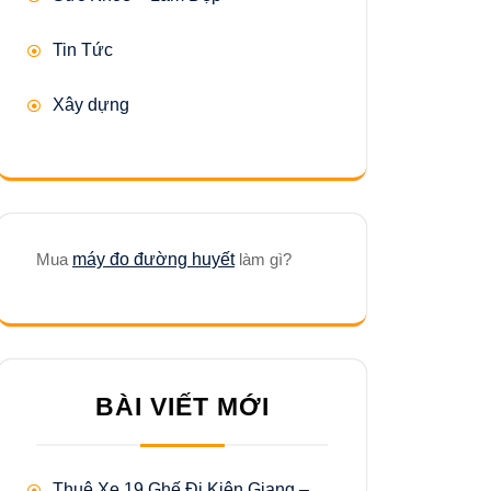
Tin Tức
Xây dựng
Mua
máy đo đường huyết
làm gì?
BÀI VIẾT MỚI
Thuê Xe 19 Ghế Đi Kiên Giang –