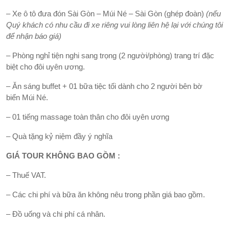
– Xe ô tô đưa đón Sài Gòn – Múi Né – Sài Gòn (ghép đoàn)
(nếu
Quý khách có nhu cầu đi xe riêng vui lòng liên hệ lại với chúng tôi
để nhận báo giá)
– Phòng nghỉ tiện nghi sang trọng (2 người/phòng) trang trí đặc
biệt cho đôi uyên ương.
– Ăn sáng buffet + 01 bữa tiệc tối dành cho 2 người bên bờ
biển Múi Né.
– 01 tiếng massage toàn thân cho đôi uyên ương
– Quà tặng kỷ niệm đầy ý nghĩa
GIÁ TOUR KHÔNG BAO GỒM :
– Thuế VAT.
– Các chi phí và bữa ăn không nêu trong phần giá bao gồm.
– Đồ uống và chi phí cá nhân.