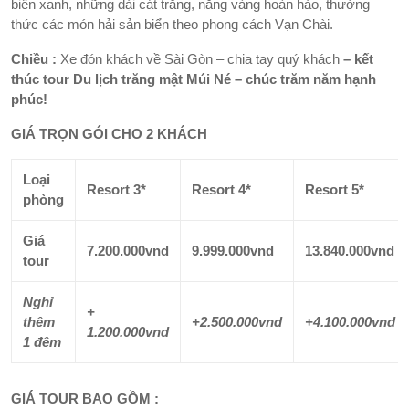
biển xanh, những dải cát trắng, nắng vàng hoàn hảo, thưởng
thức các món hải sản biển theo phong cách Vạn Chài.
Chiều :
Xe đón khách về Sài Gòn – chia tay quý khách
– kết
thúc tour
Du lịch trăng mật Múi Né – chúc trăm năm hạnh
phúc!
GIÁ TRỌN GÓI CHO 2 KHÁCH
Loại
Resort 3*
Resort 4*
Resort 5*
phòng
Giá
7.200.000vnd
9.999.000vnd
13.840.000vnd
tour
Nghỉ
+
thêm
+2.500.000vnd
+4.100.000vnd
1.200.000vnd
1 đêm
GIÁ TOUR BAO GỒM :