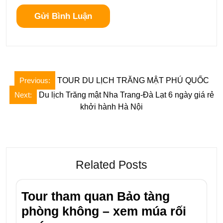
Điều
Previous:
TOUR DU LỊCH TRĂNG MẬT PHÚ QUỐC
hướng
Next:
Du lịch Trăng mật Nha Trang-Đà Lạt 6 ngày giá rẻ
bài
khởi hành Hà Nội
viết
Related Posts
Tour tham quan Bảo tàng
phòng không – xem múa rối