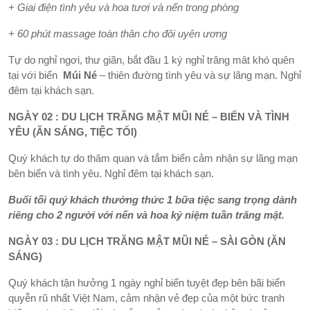
+ Giai điện tình yêu và hoa tươi và nến trong phòng
+ 60 phút massage toàn thân cho đôi uyên ương
Tự do nghỉ ngơi, thư giãn, bắt đầu 1 ký nghỉ trăng mât khó quên
tại với biển
Múi Né
– thiên đường tình yêu và sự lãng mạn. Nghỉ
đêm tại khách sạn.
NGÀY 02 : DU LỊCH TRĂNG MẬT MŨI NÉ – BIỂN VÀ TÌNH
YÊU (ĂN SÁNG, TIỆC TỐI)
Quý khách tự do thăm quan và tắm biển cảm nhận sự lãng mạn
bên biển và tình yêu. Nghỉ đêm tại khách sạn.
Buổi tối quý khách thưởng thức 1 bữa tiệc sang trọng dành
riêng cho 2 người với nến và hoa kỷ niệm tuần trăng mật.
NGÀY 03 : DU LỊCH TRĂNG MẬT MŨI NÉ – SÀI GÒN (ĂN
SÁNG)
Quý khách tận hưởng 1 ngày nghỉ biển tuyệt đẹp bên bãi biển
quyễn rũ nhất Việt Nam, cảm nhận vẻ đẹp của một bức tranh