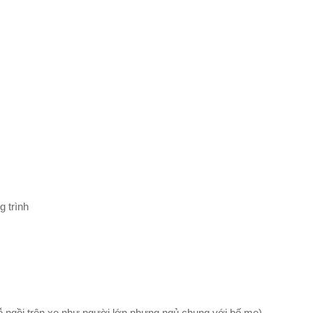
 trình
chỗ ngồi trên xe như người lớn nhưng ngủ chung với bố mẹ).