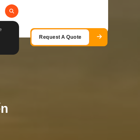
e
Request A Quote
ển