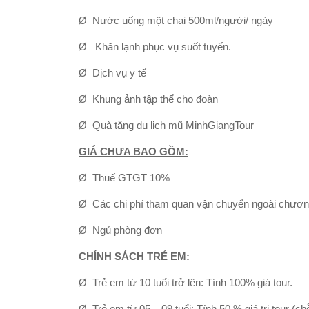
Ø Nước uống một chai 500ml/người/ ngày
Ø Khăn lạnh phục vụ suốt tuyến.
Ø Dịch vụ y tế
Ø Khung ảnh tập thể cho đoàn
Ø Quà tặng du lịch mũ MinhGiangTour
GIÁ CHƯA BAO GỒM:
Ø Thuế GTGT 10%
Ø Các chi phí tham quan vận chuyển ngoài chương
Ø Ngủ phòng đơn
CHÍNH SÁCH TRẺ EM:
Ø Trẻ em từ 10 tuổi trở lên: Tính 100% giá tour.
Ø Trẻ em từ 05 – 09 tuổi: Tính 50 % giá trị tour (