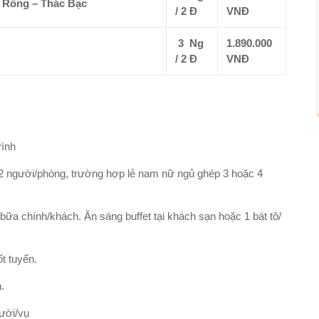
m Rồng – Thác Bạc
/ 2 Đ
VNĐ
3 Ng
1.890.000
/ 2 Đ
VNĐ
rình
02 người/phòng, trường hợp lẻ nam nữ ngủ ghép 3 hoặc 4
ữa chính/khách. Ăn sáng buffet tại khách sạn hoặc 1 bát tô/
ốt tuyến.
.
ười/vụ