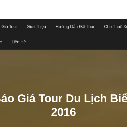
 Giá Tour
Giới Thiệu
Hướng Dẫn Đặt Tour
Cho Thuê X
c
Liên Hệ
áo Giá Tour Du Lịch Bi
2016