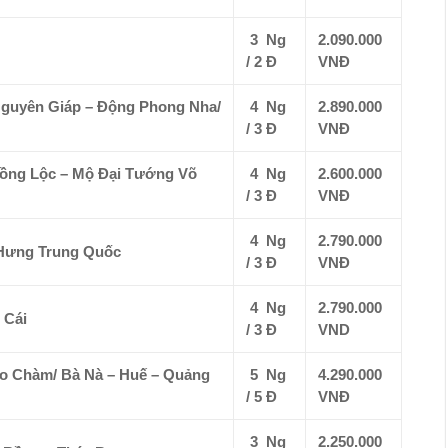
3 Ng
2.090.000
/ 2 Đ
VNĐ
Nguyên Giáp – Động Phong Nha/
4 Ng
2.890.000
/ 3 Đ
VNĐ
 Đồng Lộc – Mộ Đại Tướng Võ
4 Ng
2.600.000
/ 3 Đ
VNĐ
4 Ng
2.790.000
 Hưng Trung Quốc
/ 3 Đ
VNĐ
4 Ng
2.790.000
 Cái
/ 3 Đ
VND
Lao Chàm/ Bà Nà – Huế – Quảng
5 Ng
4.290.000
/ 5 Đ
VNĐ
3 Ng
2.250.000